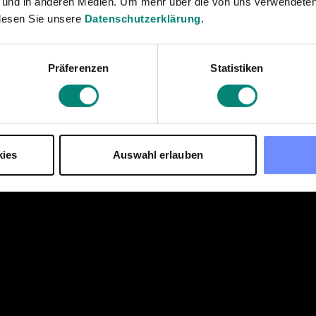
ement
 und in anderen Medien. Um mehr über die von uns verwendeten
lesen Sie unsere
Datenschutzerklärung
.
ft plans and time-
gers at small and
Präferenzen
Statistiken
 place.
kies
Auswahl erlauben