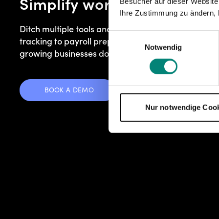
Simplify workforce manag
Besucher auf dieser Website
Ihre Zustimmung zu ändern, 
Ditch multiple tools and clunky workflows. From shi
Einwilligungsauswahl
tracking to payroll prep, Kenjo helps people mana
Notwendig
growing businesses do it all – easier, faster, in one
BOOK A DEMO
TAKE A TOUR
Nur notwendige Coo