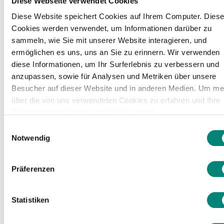
Diese Webseite verwendet Cookies
Software todo
Diese Website speichert Cookies auf Ihrem Computer. Dies
Cookies werden verwendet, um Informationen darüber zu
en uno de
sammeln, wie Sie mit unserer Website interagieren, und
ermöglichen es uns, uns an Sie zu erinnern. Wir verwenden
diese Informationen, um Ihr Surferlebnis zu verbessern und
control horario
anzupassen, sowie für Analysen und Metriken über unsere
Besucher auf dieser Website und in anderen Medien. Um me
über die von uns verwendeten Cookies zu erfahren und Ihre
Tendrás acceso a más de doce
Zustimmung zu ändern, lesen Sie unsere
soluciones diseñadas para Recursos
Datenschutzerklärung
.
Einwilligungsauswahl
Notwendig
Humanos.
Gestiona fácilmente procesos como
Präferenzen
vacaciones y ausencias,
reclutamiento, evaluación del
Statistiken
desempeño, ¡y mucho más!
Reduce el número de tareas