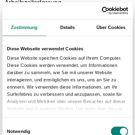
Arbeitszeiterfassung
Die Zeiterfassung Software
berechnet
automatisch
die Differenz zwischen
Zustimmung
Details
Über Cookies
vertraglichen Sollstunden und tatsächlich
geleisteten Stunden – für beide Seiten jederzeit
einsehbar.
Diese Webseite verwendet Cookies
Diese Website speichert Cookies auf Ihrem Computer.
Manager entscheiden direkt im Dashboard der
Diese Cookies werden verwendet, um Informationen
Online Zeiterfassung:
Überstunden auszahlen
darüber zu sammeln, wie Sie mit unserer Website
oder in Freizeitausgleich
(Gleitzeit) umwandeln
interagieren, und ermöglichen es uns, uns an Sie zu
– mit wenigen Klicks, ohne Umwege.
erinnern. Wir verwenden diese Informationen, um Ihr
Surferlebnis zu verbessern und anzupassen, sowie für
Keine bösen Überraschungen am Monatsende.
Analysen und Metriken über unsere Besucher auf dieser
Die
Überstundenbilanz in der
Website und in anderen Medien. Um mehr über die von
Arbeitszeiterfassung
ist immer aktuell, sodass
uns verwendeten Cookies zu erfahren und Ihre
du frühzeitig steuerst statt im Nachhinein
Zustimmung zu ändern, lesen Sie unsere
korrigierst.
Einwilligungsauswahl
Datenschutzerklärung
.
Notwendig