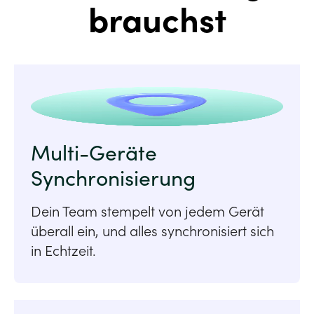
brauchst
Personalsoftware eine
integrierte und intuitive
Zeiterfassungssoftware
fanden.
Anna-Lenna Schütz
Personalleitung,
KAPHINGST
Multi-Geräte
Synchronisierung
Dein Team stempelt von jedem Gerät
überall ein, und alles synchronisiert sich
in Echtzeit.