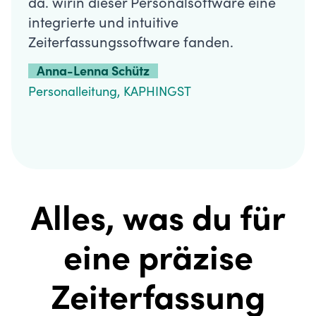
da. wirin dieser Personalsoftware eine
integrierte und intuitive
Zeiterfassungssoftware fanden.
Anna-Lenna Schütz
Personalleitung, KAPHINGST
Alles, was du für
Als KAPHINGST
eine präzise
Unternehemnsgruppe
haben wir uns für
Zeiterfassung
Kenjo entschieden, da.
wirin dieser