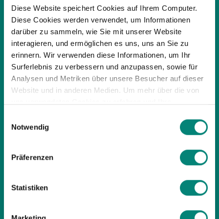
Diese Website speichert Cookies auf Ihrem Computer.
Diese Cookies werden verwendet, um Informationen
darüber zu sammeln, wie Sie mit unserer Website
Empieza a usar Kenjo ahora
interagieren, und ermöglichen es uns, uns an Sie zu
Elige un horario y te
erinnern. Wir verwenden diese Informationen, um Ihr
enseñamos el producto.
Surferlebnis zu verbessern und anzupassen, sowie für
Analysen und Metriken über unsere Besucher auf dieser
Website und in anderen Medien. Um mehr über die von
14 DÍAS DE PRUEBA
uns verwendeten Cookies zu erfahren und Ihre
GRATIS
Zustimmung zu ändern, lesen Sie unsere
Einwilligungsauswahl
Datenschutzerklärung
.
Notwendig
Präferenzen
Statistiken
PRODUCTO
Marketing