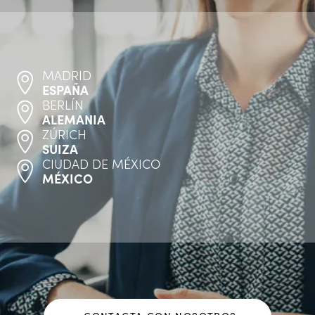
MADRID
ESPAÑA
BERLÍN
ALEMANIA
ZÚRICH
SUIZA
CIUDAD DE MÉXICO
MÉXICO