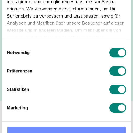
interagieren, und ermöglichen es uns, uns an Sie zu
erinnern. Wir verwenden diese Informationen, um Ihr
Surferlebnis zu verbessern und anzupassen, sowie für
Analysen und Metriken über unsere Besucher auf dieser
Website und in anderen Medien. Um mehr über die von
uns verwendeten Cookies zu erfahren und Ihre
Zustimmung zu ändern, lesen Sie unsere
Einwilligungsauswahl
Datenschutzerklärung
.
Notwendig
Präferenzen
Statistiken
Marketing
Nuestros valores