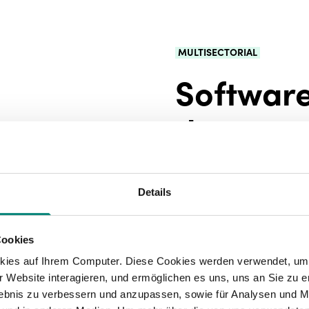
MULTISECTORIAL
Software
de empr
Software de nómina
Details
manufactura, servic
Simplifica los pag
Cookies
reducida, por horas
kies auf Ihrem Computer. Diese Cookies werden verwendet, um 
Gestiona de forma 
 Website interagieren, und ermöglichen es uns, uns an Sie zu e
distintos centros d
rlebnis zu verbessern und anzupassen, sowie für Analysen und M