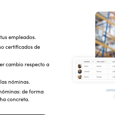
 tus empleados.
o certificados de
ier cambio respecto a
e las nóminas.
s nóminas: de forma
cha concreta.