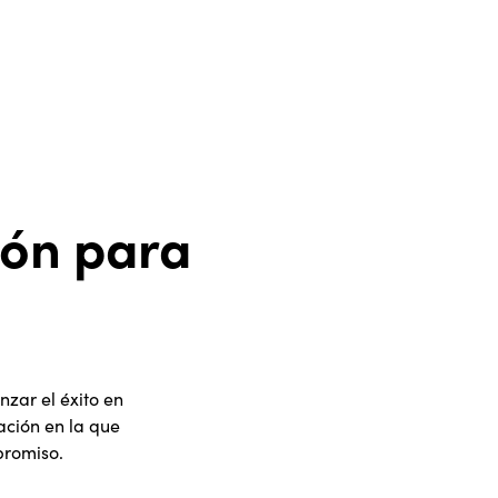
ión para
zar el éxito en
ación en la que
promiso.