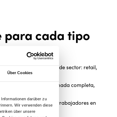
 para cada tipo
esa
s adaptado a todo tipo de sector: retail,
Über Cookies
ios, salud, etc.
os a trabajadores con jornada completa,
 o en turnos rotativos.
Informationen darüber zu
sencilla las nóminas de trabajadores en
rinnern. Wir verwenden diese
e trabajo.
etriken über unsere