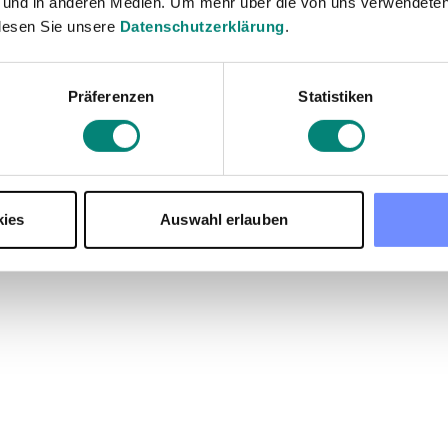
 und in anderen Medien. Um mehr über die von uns verwendeten
Incluye de forma 
lesen Sie unsere
Datenschutzerklärung
.
salarial como plus
horas extras
Präferenzen
Statistiken
Refleja en las nóm
tus trabajadores.
kies
Auswahl erlauben