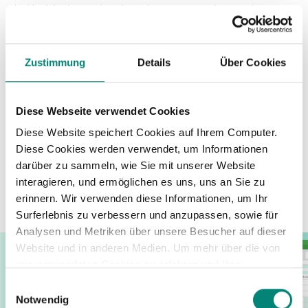
In Verbindung damit stehen
unternehmensinterne
Beförderungspläne
. Ein Beförderungsplan legt
die verschiedenen Meilensteine für einen
Mitarbeiter fest, die dieser erreichen muss, um
Zustimmung
Details
Über Cookies
sich für eine Beförderung zu qualifizieren.
Dieses Dreieck aus Mitarbeiterschulung,
Diese Webseite verwendet Cookies
Karriereplan und interner Beförderung verschafft
Diese Website speichert Cookies auf Ihrem Computer.
den Mitarbeitern einen klaren Überblick über ihre
Diese Cookies werden verwendet, um Informationen
Laufbahn im Unternehmen
und zeigt die
darüber zu sammeln, wie Sie mit unserer Website
einzelnen Schritte, die sie in jeder Phase
interagieren, und ermöglichen es uns, uns an Sie zu
durchlaufen müssen, um ihre Ziele zu erreichen.
erinnern. Wir verwenden diese Informationen, um Ihr
Surferlebnis zu verbessern und anzupassen, sowie für
Analysen und Metriken über unsere Besucher auf dieser
Website und in anderen Medien. Um mehr über die von
uns verwendeten Cookies zu erfahren und Ihre
Zustimmung zu ändern, lesen Sie unsere
Einwilligungsauswahl
Datenschutzerklärung
.
Notwendig