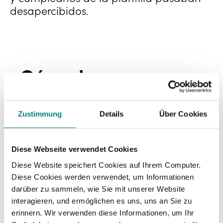
desapercibidos.
¿Cómo lo
solucionamos?
Zustimmung
Details
Über Cookies
Diese Webseite verwendet Cookies
"El equipo de Boulder Media está
Diese Website speichert Cookies auf Ihrem Computer.
realmente encantado con la
Diese Cookies werden verwendet, um Informationen
plataforma de Kenjo, sobre todo
darüber zu sammeln, wie Sie mit unserer Website
con la interfaz de usuario y la
interagieren, und ermöglichen es uns, uns an Sie zu
erinnern. Wir verwenden diese Informationen, um Ihr
facilidad de uso del software".