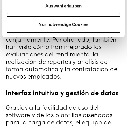
ausencias de los empleados, el
Auswahl erlauben
onboarding, la tramitación de nóminas
o los recordatorios automáticos de
aniversarios de trabajo y cumpleaños
Nur notwendige Cookies
que ahora pueden celebrar
conjuntamente. Por otro lado, también
han visto cómo han mejorado las
evaluaciones del rendimiento, la
realización de reportes y análisis de
forma automática y la contratación de
nuevos empleados.
Interfaz intuitiva y gestión de datos
Gracias a la facilidad de uso del
software y de las plantillas diseñadas
para la carga de datos, el equipo de