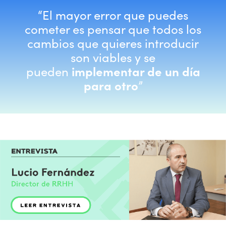
“El mayor error que puedes
cometer es pensar que todos los
cambios que quieres introducir
son viables y se
pueden
implementar de un día
para otro
”