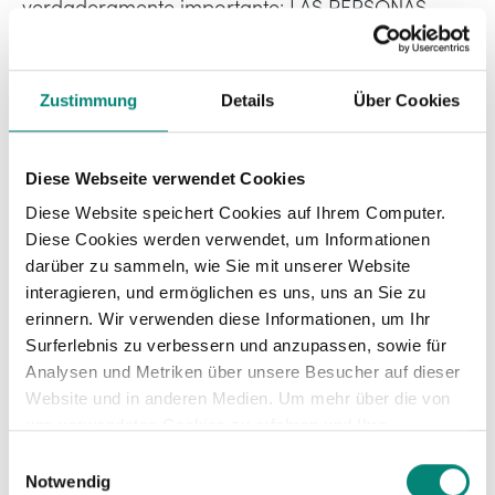
verdaderamente importante: LAS PERSONAS.
Zustimmung
Details
Über Cookies
Funciones de los Recursos
Humanos en una empresa
Diese Webseite verwendet Cookies
Diese Website speichert Cookies auf Ihrem Computer.
El
área de Recursos Humanos
es la encargada de
Diese Cookies werden verwendet, um Informationen
atraer y gestionar el talento de la empresa. Entre
darüber zu sammeln, wie Sie mit unserer Website
las
principales funciones de este
interagieren, und ermöglichen es uns, uns an Sie zu
departamento
se encuentran:
erinnern. Wir verwenden diese Informationen, um Ihr
Surferlebnis zu verbessern und anzupassen, sowie für
Analysen und Metriken über unsere Besucher auf dieser
Reclutamiento y selección de candidatos.
Website und in anderen Medien. Um mehr über die von
uns verwendeten Cookies zu erfahren und Ihre
Onboarding
de nuevos miembros.
Zustimmung zu ändern, lesen Sie unsere
Einwilligungsauswahl
Formación y capacitación del personal.
Datenschutzerklärung
.
Notwendig