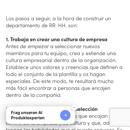
Los pasos a seguir, a la hora de construir un
departamento de RR. HH. son:
1. Trabaja en crear una cultura de empresa
Antes de empezar a seleccionar nuevos
miembros para tu equipo, crea y extiende una
cultura empresarial dentro de la organización.
Establece unos valores y creencias que definen a
todo el conjunto de la plantilla y os hagan
especiales. De este modo, te resultará mucho
más fácil encontrar a personas que encajen
dentro de la compañía.
2. Lleva a cabo el proceso de selección
Frag unseren AI
Elige a aquellos profesionales que encajan mejor
Produktexperten
dentro de tu empresa y su cultura y que, además,
tengan las habilidades que el puesto requiere. Es