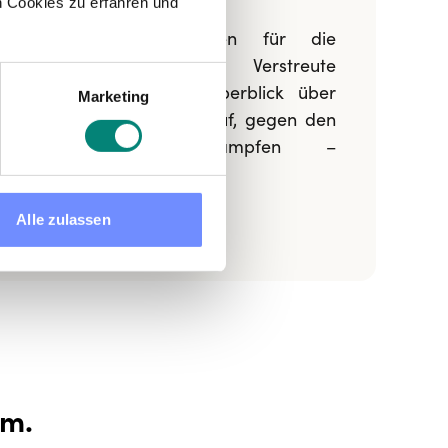
 Cookies zu erfahren und
Manuelle Kalkulationen für die
Lohnberechnung. Verstreute
Dokumente. Keinen Überblick über
Marketing
Dein Personal? Höre auf, gegen den
Papierkram anzukämpfen –
übernimm die Kontrolle.
Alle zulassen
am.